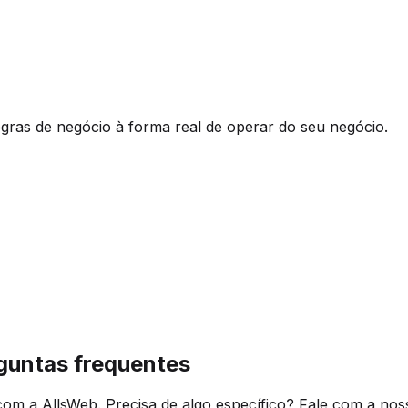
egras de negócio à forma real de operar do seu negócio.
guntas frequentes
m a AllsWeb. Precisa de algo específico? Fale com a nos