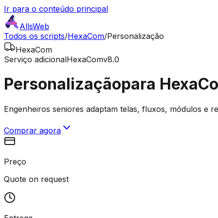
Ir para o conteúdo principal
AllsWeb
Todos os scripts
/
HexaCom
/
Personalização
HexaCom
Serviço adicional
HexaCom
v8.0
Personalização
para HexaC
Engenheiros seniores adaptam telas, fluxos, módulos e r
Comprar agora
Preço
Quote on request
Entrega