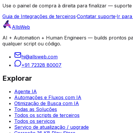
Use o painel de compra à direita para finalizar — suporte
Guia de Integrações de terceiros
·
Contatar suporte
·
Ir para
AllsWeb
AI + Automation + Human Engineers — builds prontos par
qualquer script ou código.
hi@allsweb.com
+91 72328 80007
Explorar
Agente IA
Automações e Fluxos com IA
Otimização de Busca com IA
Todas as Soluções
Todos os scripts de terceiros
Todos os serviços
Serviço de atualização / upgrade
Correção 16 KB Play Store