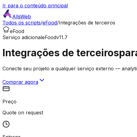
Ir para o conteúdo principal
AllsWeb
Todos os scripts
/
eFood
/
Integrações de terceiros
eFood
Serviço adicional
eFood
v11.7
Integrações de terceiros
par
Conecte seu projeto a qualquer serviço externo — analytic
Comprar agora
Preço
Quote on request
Entrega