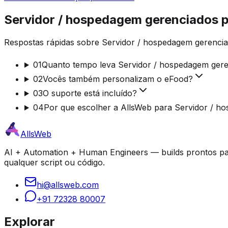
Servidor / hospedagem gerenciados 
Respostas rápidas sobre Servidor / hospedagem gerencia
01
Quanto tempo leva Servidor / hospedagem ger
02
Vocês também personalizam o eFood?
03
O suporte está incluído?
04
Por que escolher a AllsWeb para Servidor / h
AllsWeb
AI + Automation + Human Engineers — builds prontos par
qualquer script ou código.
hi@allsweb.com
+91 72328 80007
Explorar