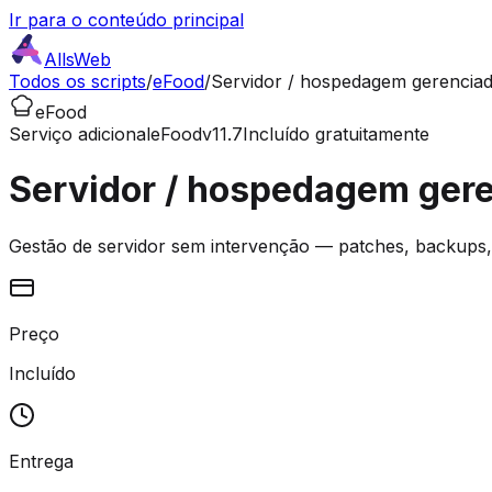
Ir para o conteúdo principal
AllsWeb
Todos os scripts
/
eFood
/
Servidor / hospedagem gerencia
eFood
Serviço adicional
eFood
v11.7
Incluído gratuitamente
Servidor / hospedagem ger
Gestão de servidor sem intervenção — patches, backups,
Preço
Incluído
Entrega