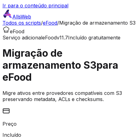
Ir para o conteúdo principal
AllsWeb
Todos os scripts
/
eFood
/
Migração de armazenamento S3
eFood
Serviço adicional
eFood
v11.7
Incluído gratuitamente
Migração de
armazenamento S3
para
eFood
Migre ativos entre provedores compatíveis com S3
preservando metadata, ACLs e checksums.
Preço
Incluído