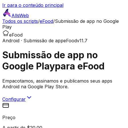
Ir para o conteúdo principal
AllsWeb
Todos os scripts
/
eFood
/
Submissão de app no Google
Play
eFood
Android · Submissão de app
eFood
v11.7
Submissão de app no
Google Play
para eFood
Empacotamos, assinamos e publicamos seus apps
Android na Google Play Store.
Configurar
Preço
A partir de $20.00