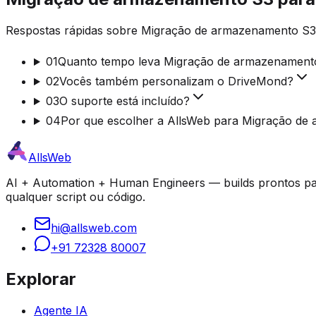
Respostas rápidas sobre Migração de armazenamento S3 
01
Quanto tempo leva Migração de armazenament
02
Vocês também personalizam o DriveMond?
03
O suporte está incluído?
04
Por que escolher a AllsWeb para Migração d
AllsWeb
AI + Automation + Human Engineers — builds prontos par
qualquer script ou código.
hi@allsweb.com
+91 72328 80007
Explorar
Agente IA