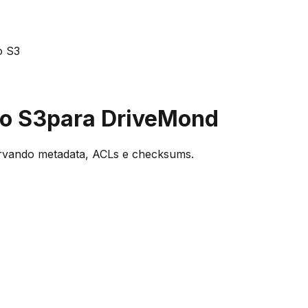
o S3
o S3
para DriveMond
ervando metadata, ACLs e checksums.