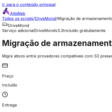
Ir para o conteúdo principal
AllsWeb
Todos os scripts
/
DriveMond
/
Migração de armazenament
DriveMond
Serviço adicional
DriveMond
v3.3
Incluído gratuitamente
Migração de armazenament
Migre ativos entre provedores compatíveis com S3 pres
Preço
Incluído
Entrega