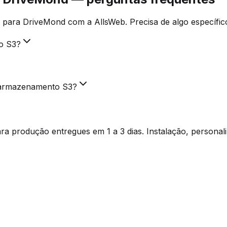
para DriveMond com a AllsWeb. Precisa de algo específic
o S3?
e armazenamento S3?
a produção entregues em 1 a 3 dias. Instalação, personal