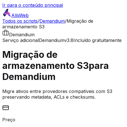
Ir para o conteúdo principal
AllsWeb
Todos os scripts
/
Demandium
/
Migração de
armazenamento S3
Demandium
Serviço adicional
Demandium
v3.8
Incluído gratuitamente
Migração de
armazenamento S3
para
Demandium
Migre ativos entre provedores compatíveis com S3
preservando metadata, ACLs e checksums.
Preço