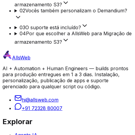
armazenamento S3?
02
Vocês também personalizam o Demandium?
03
O suporte está incluído?
04
Por que escolher a AllsWeb para Migração de
armazenamento S3?
AllsWeb
AI + Automation + Human Engineers — builds prontos
para produção entregues em 1 a 3 dias. Instalação,
personalização, publicação de apps e suporte
gerenciado para qualquer script ou código.
hi@allsweb.com
+91 72328 80007
Explorar
Agente IA