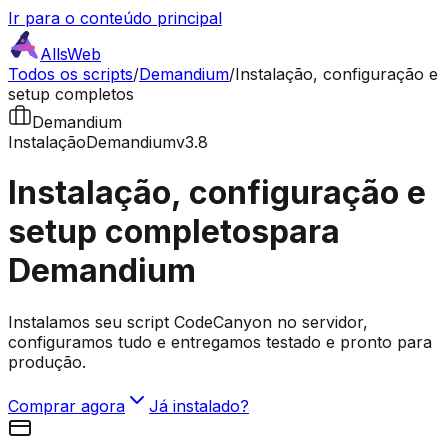
Ir para o conteúdo principal
AllsWeb
Todos os scripts
/
Demandium
/
Instalação, configuração e
setup completos
Demandium
Instalação
Demandium
v3.8
Instalação, configuração e
setup completos
para
Demandium
Instalamos seu script CodeCanyon no servidor,
configuramos tudo e entregamos testado e pronto para
produção.
Comprar agora
Já instalado?