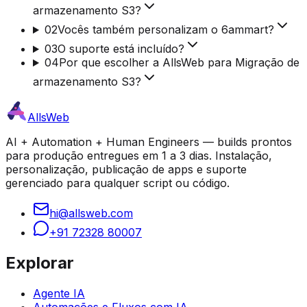
armazenamento S3?
02
Vocês também personalizam o 6ammart?
03
O suporte está incluído?
04
Por que escolher a AllsWeb para Migração de
armazenamento S3?
AllsWeb
AI + Automation + Human Engineers — builds prontos
para produção entregues em 1 a 3 dias. Instalação,
personalização, publicação de apps e suporte
gerenciado para qualquer script ou código.
hi@allsweb.com
+91 72328 80007
Explorar
Agente IA
Automações e Fluxos com IA