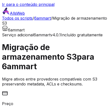
Ir para o conteúdo principal
AllsWeb
Todos os scripts
/
6ammart
/
Migração de armazenamento
S3
6ammart
Serviço adicional
6ammart
v4.0.1
Incluído gratuitamente
Migração de
armazenamento S3
para
6ammart
Migre ativos entre provedores compatíveis com S3
preservando metadata, ACLs e checksums.
Preço