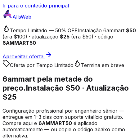
Ir para o conteúdo principal
AllsWeb
Tempo Limitado — 50% OFF
Instalação 6ammart
$50
(era $100) · atualização
$25
(era $50) · código
6AMMART50
Aproveitar oferta
Oferta por Tempo Limitado
Termina em breve
6ammart pela
metade do
preço.
Instalação $50 · Atualização
$25
Configuração profissional por engenheiro sênior —
entregue em 1–3 dias com suporte vitalício gratuito.
Compre aqui e
6AMMART50
é aplicado
automaticamente — ou copie o código abaixo como
alternativa.