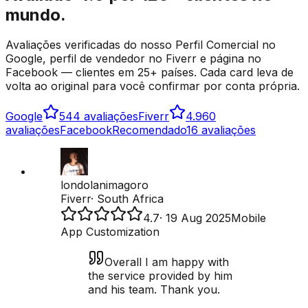
mundo.
Avaliações verificadas do nosso Perfil Comercial no
Google, perfil de vendedor no Fiverr e página no
Facebook — clientes em 25+ países. Cada card leva de
volta ao original para você confirmar por conta própria.
Google
5
44 avaliações
Fiverr
4.9
60
avaliações
Facebook
Recomendado
16 avaliações
londolanimagoro
Fiverr
·
South Africa
4.7
·
19 Aug 2025
Mobile
App Customization
Overall I am happy with
the service provided by him
and his team. Thank you.