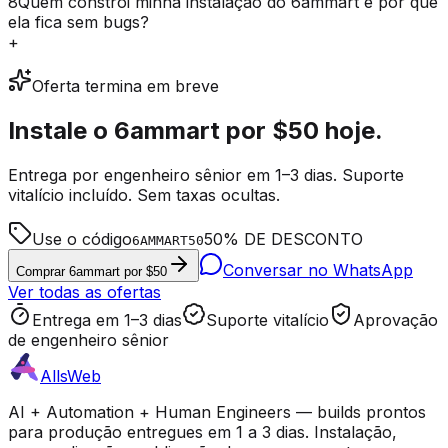
8
Quem constrói minha instalação do 6ammart e por que
ela fica sem bugs?
+
Oferta termina em breve
Instale o 6ammart por
$50
hoje.
Entrega por engenheiro sênior em 1–3 dias. Suporte
vitalício incluído. Sem taxas ocultas.
Use o código
50% DE DESCONTO
6AMMART50
Conversar no WhatsApp
Comprar 6ammart por $50
Ver todas as ofertas
Entrega em 1–3 dias
Suporte vitalício
Aprovação
de engenheiro sênior
AllsWeb
AI + Automation + Human Engineers — builds prontos
para produção entregues em 1 a 3 dias. Instalação,