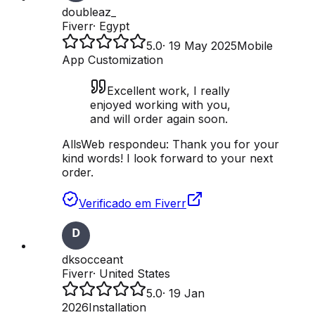
doubleaz_
Fiverr
·
Egypt
5.0
·
19 May 2025
Mobile
App Customization
Excellent work, I really
enjoyed working with you,
and will order again soon.
AllsWeb respondeu:
Thank you for your
kind words! I look forward to your next
order.
Verificado em Fiverr
dksocceant
Fiverr
·
United States
5.0
·
19 Jan
2026
Installation