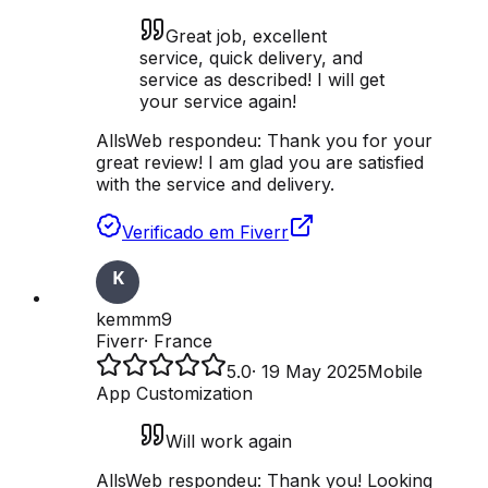
Great job, excellent
service, quick delivery, and
service as described! I will get
your service again!
AllsWeb respondeu:
Thank you for your
great review! I am glad you are satisfied
with the service and delivery.
Verificado em Fiverr
kemmm9
Fiverr
·
France
5.0
·
19 May 2025
Mobile
App Customization
Will work again
AllsWeb respondeu:
Thank you! Looking