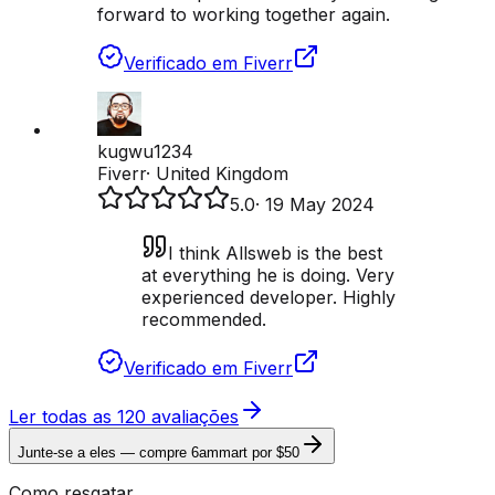
forward to working together again.
Verificado em Fiverr
kugwu1234
Fiverr
·
United Kingdom
5.0
·
19 May 2024
I think Allsweb is the best
at everything he is doing. Very
experienced developer. Highly
recommended.
Verificado em Fiverr
Ler todas as 120 avaliações
Junte-se a eles — compre 6ammart por $50
Como resgatar