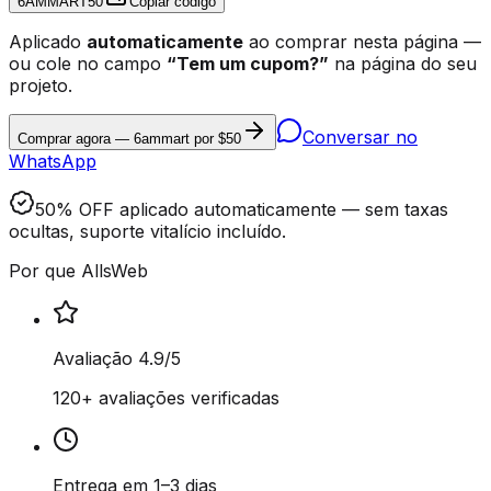
6AMMART50
Copiar código
Aplicado
automaticamente
ao comprar nesta página —
ou cole no campo
“Tem um cupom?”
na página do seu
projeto.
Conversar no
Comprar agora — 6ammart por $50
WhatsApp
50% OFF aplicado automaticamente — sem taxas
ocultas, suporte vitalício incluído.
Por que AllsWeb
Avaliação 4.9/5
120+ avaliações verificadas
Entrega em 1–3 dias