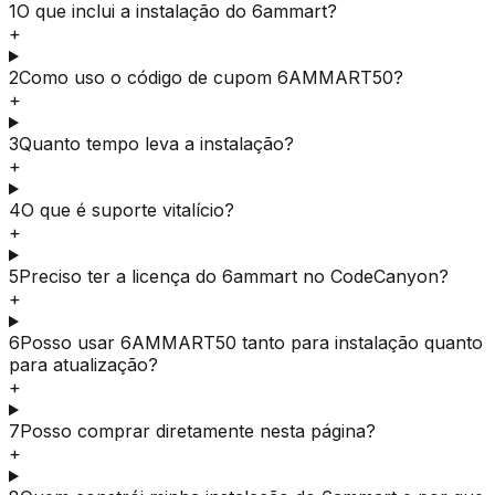
1
O que inclui a instalação do 6ammart?
+
2
Como uso o código de cupom 6AMMART50?
+
3
Quanto tempo leva a instalação?
+
4
O que é suporte vitalício?
+
5
Preciso ter a licença do 6ammart no CodeCanyon?
+
6
Posso usar 6AMMART50 tanto para instalação quanto
para atualização?
+
7
Posso comprar diretamente nesta página?
+