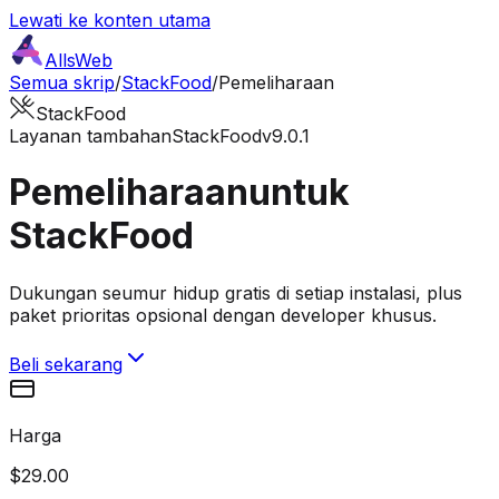
Lewati ke konten utama
AllsWeb
Semua skrip
/
StackFood
/
Pemeliharaan
StackFood
Layanan tambahan
StackFood
v9.0.1
Pemeliharaan
untuk
StackFood
Dukungan seumur hidup gratis di setiap instalasi, plus
paket prioritas opsional dengan developer khusus.
Beli sekarang
Harga
$29.00