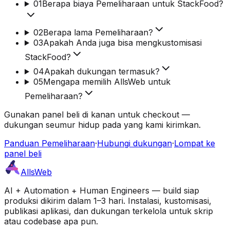
01
Berapa biaya Pemeliharaan untuk StackFood?
02
Berapa lama Pemeliharaan?
03
Apakah Anda juga bisa mengkustomisasi
StackFood?
04
Apakah dukungan termasuk?
05
Mengapa memilih AllsWeb untuk
Pemeliharaan?
Gunakan panel beli di kanan untuk checkout —
dukungan seumur hidup pada yang kami kirimkan.
Panduan Pemeliharaan
·
Hubungi dukungan
·
Lompat ke
panel beli
AllsWeb
AI + Automation + Human Engineers — build siap
produksi dikirim dalam 1–3 hari. Instalasi, kustomisasi,
publikasi aplikasi, dan dukungan terkelola untuk skrip
atau codebase apa pun.