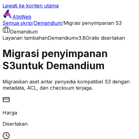
Lewati ke konten utama
AllsWeb
Semua skrip
/
Demandium
/
Migrasi penyimpanan S3
Demandium
Layanan tambahan
Demandium
v3.8
Gratis disertakan
Migrasi penyimpanan
S3
untuk Demandium
Migrasikan aset antar penyedia kompatibel S3 dengan
metadata, ACL, dan checksum terjaga.
Harga
Disertakan