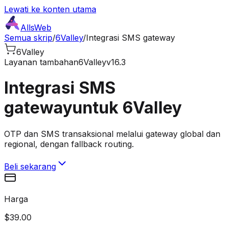
Lewati ke konten utama
AllsWeb
Semua skrip
/
6Valley
/
Integrasi SMS gateway
6Valley
Layanan tambahan
6Valley
v16.3
Integrasi SMS
gateway
untuk 6Valley
OTP dan SMS transaksional melalui gateway global dan
regional, dengan fallback routing.
Beli sekarang
Harga
$39.00