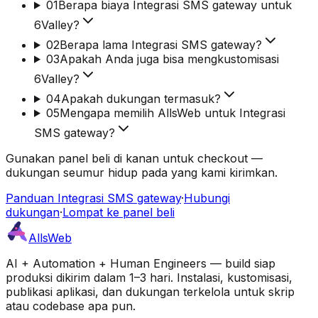
01
Berapa biaya Integrasi SMS gateway untuk
6Valley?
02
Berapa lama Integrasi SMS gateway?
03
Apakah Anda juga bisa mengkustomisasi
6Valley?
04
Apakah dukungan termasuk?
05
Mengapa memilih AllsWeb untuk Integrasi
SMS gateway?
Gunakan panel beli di kanan untuk checkout —
dukungan seumur hidup pada yang kami kirimkan.
Panduan Integrasi SMS gateway
·
Hubungi
dukungan
·
Lompat ke panel beli
AllsWeb
AI + Automation + Human Engineers — build siap
produksi dikirim dalam 1–3 hari. Instalasi, kustomisasi,
publikasi aplikasi, dan dukungan terkelola untuk skrip
atau codebase apa pun.