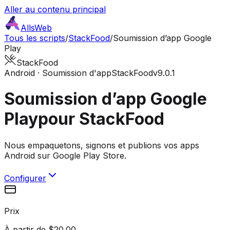
Aller au contenu principal
AllsWeb
Tous les scripts
/
StackFood
/
Soumission d’app Google
Play
StackFood
Android · Soumission d'app
StackFood
v9.0.1
Soumission d’app Google
Play
pour StackFood
Nous empaquetons, signons et publions vos apps
Android sur Google Play Store.
Configurer
Prix
À partir de $20.00