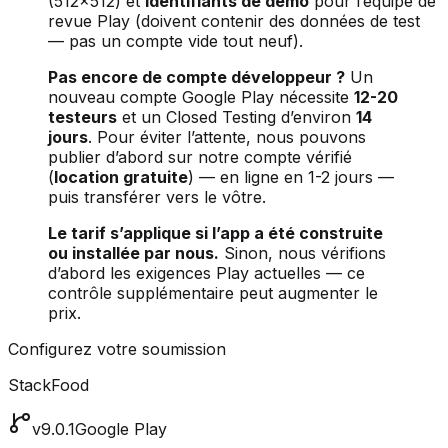
(512×512) et
identifiants de démo
pour l’équipe de
revue Play (doivent contenir des données de test
— pas un compte vide tout neuf).
Pas encore de compte développeur ?
Un
nouveau compte Google Play nécessite
12-20
testeurs
et un Closed Testing d’environ
14
jours
. Pour éviter l’attente, nous pouvons
publier d’abord sur notre compte vérifié
(
location gratuite
) — en ligne en 1-2 jours —
puis transférer vers le vôtre.
Le tarif s’applique si l’app a été construite
ou installée par nous.
Sinon, nous vérifions
d’abord les exigences Play actuelles — ce
contrôle supplémentaire peut augmenter le
prix.
Configurez votre soumission
StackFood
v9.0.1
Google Play