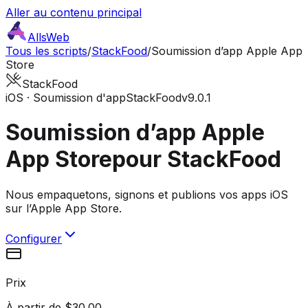
Aller au contenu principal
AllsWeb
Tous les scripts
/
StackFood
/
Soumission d’app Apple App
Store
StackFood
iOS · Soumission d'app
StackFood
v9.0.1
Soumission d’app Apple
App Store
pour StackFood
Nous empaquetons, signons et publions vos apps iOS
sur l’Apple App Store.
Configurer
Prix
À partir de $30.00