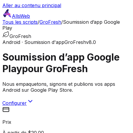
Aller au contenu principal
AllsWeb
Tous les scripts
/
GroFresh
/
Soumission d’app Google
Play
GroFresh
Android · Soumission d'app
GroFresh
v8.0
Soumission d’app Google
Play
pour GroFresh
Nous empaquetons, signons et publions vos apps
Android sur Google Play Store.
Configurer
Prix
À partir de $20.00