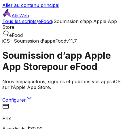
Aller au contenu principal
AllsWeb
Tous les scripts
/
eFood
/
Soumission d’app Apple App
Store
eFood
iOS · Soumission d'app
eFood
v11.7
Soumission d’app Apple
App Store
pour eFood
Nous empaquetons, signons et publions vos apps iOS
sur l’Apple App Store.
Configurer
Prix
À partir de $30.00