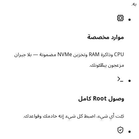
به.
موارد مخصصة
CPU وذاكرة RAM وتخزين NVMe مضمونة — بلا جيران
مزعجون يبطّئونك.
وصول Root كامل
ثبّت أي شيء، اضبط كل شيء. إنه خادمك وقواعدك.