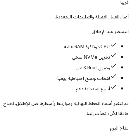
قريباً
أعباء العمل الثقيلة والتطبيقات المتعددة.
التسعير عند الإطلاق
vCPU وذاكرة RAM عالية
تخزين NVMe سخي
وصول Root كامل
لقطات ونسخ احتياطية يومية
أسرع استجابة دعم
قد تتغير أسماء الخطط النهائية ومواردها وأسعارها قبل الإطلاق. تحتاج
خادمًا الآن؟ تحدّث إلينا.
متاح اليوم