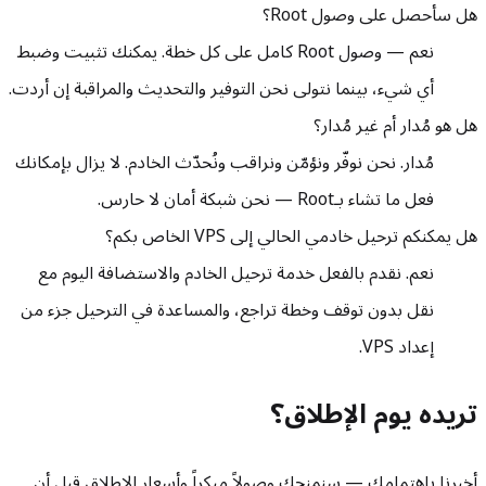
هل سأحصل على وصول Root؟
نعم — وصول Root كامل على كل خطة. يمكنك تثبيت وضبط
أي شيء، بينما نتولى نحن التوفير والتحديث والمراقبة إن أردت.
هل هو مُدار أم غير مُدار؟
مُدار. نحن نوفّر ونؤمّن ونراقب ونُحدّث الخادم. لا يزال بإمكانك
فعل ما تشاء بـRoot — نحن شبكة أمان لا حارس.
هل يمكنكم ترحيل خادمي الحالي إلى VPS الخاص بكم؟
نعم. نقدم بالفعل خدمة ترحيل الخادم والاستضافة اليوم مع
نقل بدون توقف وخطة تراجع، والمساعدة في الترحيل جزء من
إعداد VPS.
تريده يوم الإطلاق؟
أخبرنا باهتمامك — سنمنحك وصولاً مبكراً وأسعار الإطلاق قبل أن