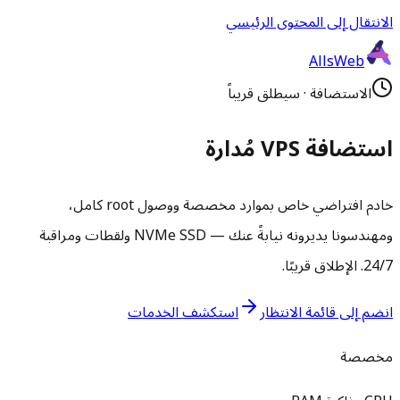
الانتقال إلى المحتوى الرئيسي
AllsWeb
الاستضافة
·
سيطلق قريباً
استضافة VPS مُدارة
خادم افتراضي خاص بموارد مخصصة ووصول root كامل،
ومهندسونا يديرونه نيابةً عنك — NVMe SSD ولقطات ومراقبة
24/7. الإطلاق قريبًا.
انضم إلى قائمة الانتظار
استكشف الخدمات
مخصصة