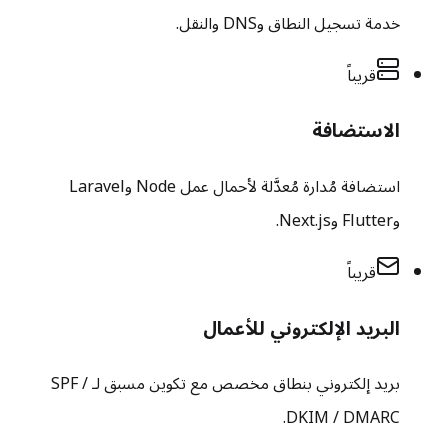
خدمة تسجيل النطاق وDNS والنقل.
قريباً
الاستضافة
استضافة مُدارة مُعدَّلة لأحمال عمل Node وLaravel
وFlutter وNext.js.
قريباً
البريد الإلكتروني للأعمال
بريد إلكتروني بنطاق مخصص مع تكوين مسبق لـ SPF /
DKIM / DMARC.