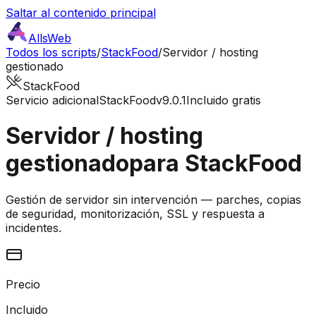
Saltar al contenido principal
AllsWeb
Todos los scripts
/
StackFood
/
Servidor / hosting
gestionado
StackFood
Servicio adicional
StackFood
v9.0.1
Incluido gratis
Servidor / hosting
gestionado
para StackFood
Gestión de servidor sin intervención — parches, copias
de seguridad, monitorización, SSL y respuesta a
incidentes.
Precio
Incluido