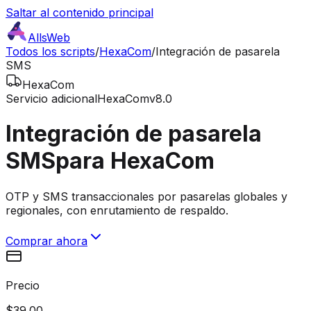
Saltar al contenido principal
AllsWeb
Todos los scripts
/
HexaCom
/
Integración de pasarela
SMS
HexaCom
Servicio adicional
HexaCom
v8.0
Integración de pasarela
SMS
para HexaCom
OTP y SMS transaccionales por pasarelas globales y
regionales, con enrutamiento de respaldo.
Comprar ahora
Precio
$39.00