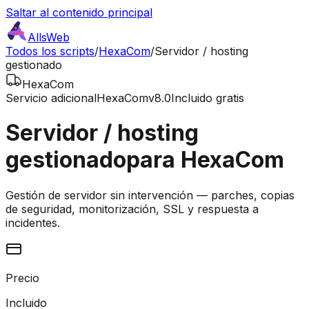
Saltar al contenido principal
AllsWeb
Todos los scripts
/
HexaCom
/
Servidor / hosting
gestionado
HexaCom
Servicio adicional
HexaCom
v8.0
Incluido gratis
Servidor / hosting
gestionado
para HexaCom
Gestión de servidor sin intervención — parches, copias
de seguridad, monitorización, SSL y respuesta a
incidentes.
Precio
Incluido