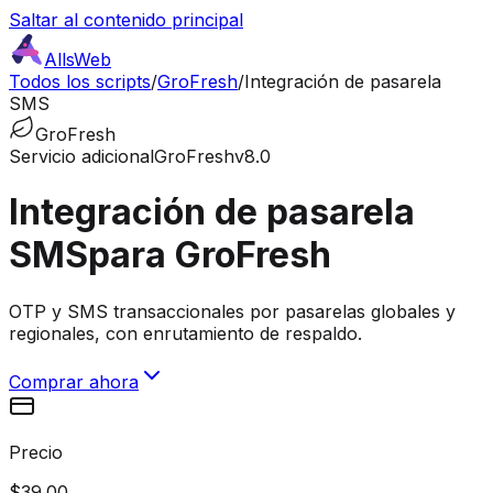
Saltar al contenido principal
AllsWeb
Todos los scripts
/
GroFresh
/
Integración de pasarela
SMS
GroFresh
Servicio adicional
GroFresh
v8.0
Integración de pasarela
SMS
para GroFresh
OTP y SMS transaccionales por pasarelas globales y
regionales, con enrutamiento de respaldo.
Comprar ahora
Precio
$39.00