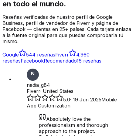
en todo el mundo.
Reseñas verificadas de nuestro perfil de Google
Business, perfil de vendedor de Fiverr y página de
Facebook — clientes en 25+ países. Cada tarjeta enlaza
a la fuente original para que puedas comprobarla tú
mismo.
Google
5
44 reseñas
Fiverr
4.9
60
reseñas
Facebook
Recomendado
16 reseñas
nadia_g84
Fiverr
·
United States
5.0
·
19 Jun 2025
Mobile
App Customization
Absolutely love the
professionalism and thorough
approach to the project.