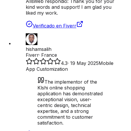
AllsWeb respondió:
Thank you for your
kind words and support! I am glad you
liked my work.
Verificado en Fiverr
hishamsalih
Fiverr
·
France
4.3
·
19 May 2025
Mobile
App Customization
The implementor of the
Klshi online shopping
application has demonstrated
exceptional vision, user-
centric design, technical
expertise, and a strong
commitment to customer
satisfaction.