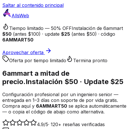
Saltar al contenido principal
AllsWeb
Tiempo limitado — 50% OFF
Instalación de 6ammart
$50
(antes $100) · update
$25
(antes $50) · código
6AMMART50
Aprovechar oferta
Oferta por tiempo limitado
Termina pronto
6ammart a
mitad de
precio.
Instalación $50 · Update $25
Configuración profesional por un ingeniero senior —
entregada en 1–3 días con soporte de por vida gratis.
Compra aquí y
6AMMART50
se aplica automáticamente
— o copia el código de abajo como alternativa.
4.9
/5
·
120+ reseñas verificadas