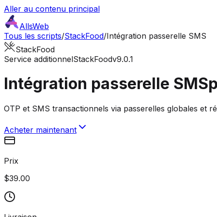
Aller au contenu principal
AllsWeb
Tous les scripts
/
StackFood
/
Intégration passerelle SMS
StackFood
Service additionnel
StackFood
v9.0.1
Intégration passerelle SMS
p
OTP et SMS transactionnels via passerelles globales et r
Acheter maintenant
Prix
$39.00
Livraison