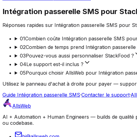
Intégration passerelle SMS pour Sta
Réponses rapides sur Intégration passerelle SMS pour St
01
Combien coûte Intégration passerelle SMS pou
02
Combien de temps prend Intégration passerell
03
Pouvez-vous aussi personnaliser StackFood ?
04
Le support est-il inclus ?
05
Pourquoi choisir AllsWeb pour Intégration pass
Utilisez le panneau d'achat à droite pour payer — support
Guide Intégration passerelle SMS
·
Contacter le support
·
Al
AllsWeb
AI + Automation + Human Engineers — builds de qualité pro
ou codebase.
hi@allsweb.com