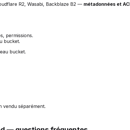
oudflare R2, Wasabi, Backblaze B2 —
métadonnées et AC
, permissions.
u bucket.
veau bucket.
on vendu séparément.
od — questions fréquentes