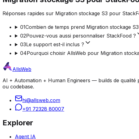
Réponses rapides sur Migration stockage S3 pour StackFo
01
Combien de temps prend Migration stockage S3
02
Pouvez-vous aussi personnaliser StackFood ?
03
Le support est-il inclus ?
04
Pourquoi choisir AllsWeb pour Migration stock
AllsWeb
AI + Automation + Human Engineers — builds de qualité pro
ou codebase.
hi@allsweb.com
+91 72328 80007
Explorer
Agent IA