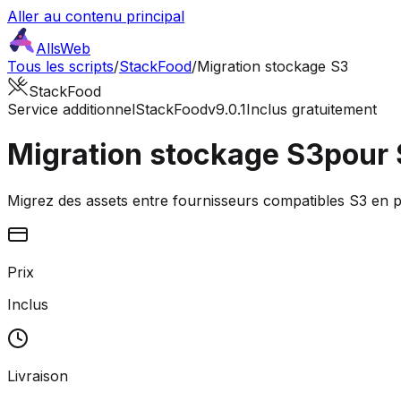
Aller au contenu principal
AllsWeb
Tous les scripts
/
StackFood
/
Migration stockage S3
StackFood
Service additionnel
StackFood
v9.0.1
Inclus gratuitement
Migration stockage S3
pour
Migrez des assets entre fournisseurs compatibles S3 en
Prix
Inclus
Livraison