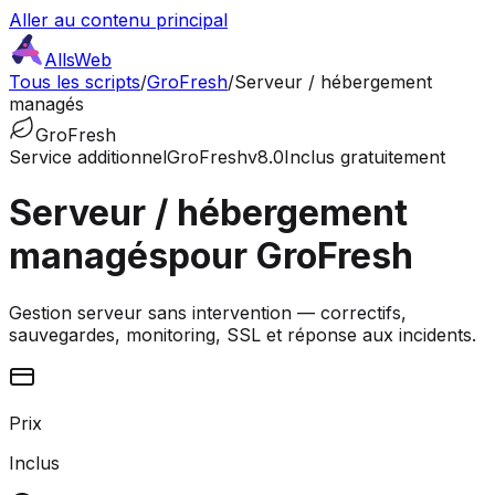
Aller au contenu principal
AllsWeb
Tous les scripts
/
GroFresh
/
Serveur / hébergement
managés
GroFresh
Service additionnel
GroFresh
v8.0
Inclus gratuitement
Serveur / hébergement
managés
pour GroFresh
Gestion serveur sans intervention — correctifs,
sauvegardes, monitoring, SSL et réponse aux incidents.
Prix
Inclus