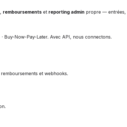
s,
remboursements
et
reporting admin
propre — entrées, so
les · Buy-Now-Pay-Later. Avec API, nous connectons.
ns remboursements et webhooks.
on.