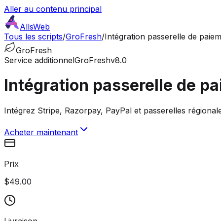
Aller au contenu principal
AllsWeb
Tous les scripts
/
GroFresh
/
Intégration passerelle de paie
GroFresh
Service additionnel
GroFresh
v8.0
Intégration passerelle de p
Intégrez Stripe, Razorpay, PayPal et passerelles région
Acheter maintenant
Prix
$49.00
Livraison