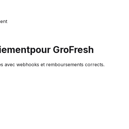
ment
aiement
pour GroFresh
ales avec webhooks et remboursements corrects.