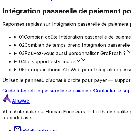
Intégration passerelle de paiement p
Réponses rapides sur Intégration passerelle de paiement 
01
Combien coûte Intégration passerelle de paiem
02
Combien de temps prend Intégration passerelle
03
Pouvez-vous aussi personnaliser GroFresh ?
04
Le support est-il inclus ?
05
Pourquoi choisir AllsWeb pour Intégration pass
Utilisez le panneau d'achat à droite pour payer — support
Guide Intégration passerelle de paiement
·
Contacter le sup
AllsWeb
AI + Automation + Human Engineers — builds de qualité pro
ou codebase.
hi@allsweb.com