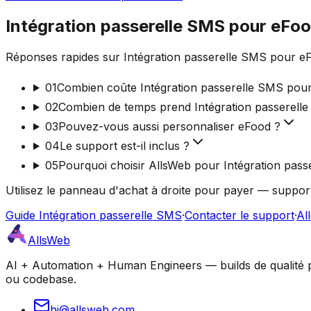
Intégration passerelle SMS pour eFo
Réponses rapides sur Intégration passerelle SMS pour eF
01
Combien coûte Intégration passerelle SMS pou
02
Combien de temps prend Intégration passerell
03
Pouvez-vous aussi personnaliser eFood ?
04
Le support est-il inclus ?
05
Pourquoi choisir AllsWeb pour Intégration pass
Utilisez le panneau d'achat à droite pour payer — support
Guide Intégration passerelle SMS
·
Contacter le support
·
Al
AllsWeb
AI + Automation + Human Engineers — builds de qualité pro
ou codebase.
hi@allsweb.com