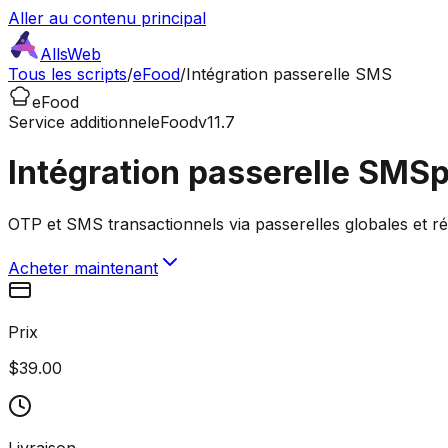
Aller au contenu principal
AllsWeb
Tous les scripts
/
eFood
/
Intégration passerelle SMS
eFood
Service additionnel
eFood
v11.7
Intégration passerelle SMS
p
OTP et SMS transactionnels via passerelles globales et r
Acheter maintenant
Prix
$39.00
Livraison