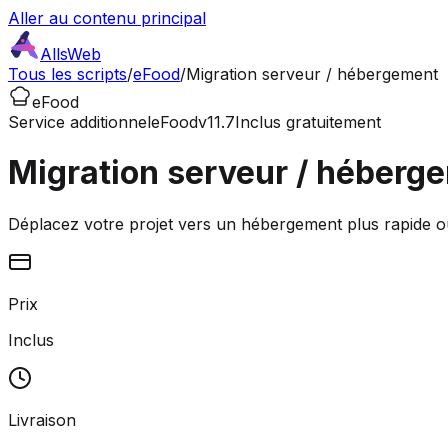
Aller au contenu principal
AllsWeb
Tous les scripts
/
eFood
/
Migration serveur / hébergement
eFood
Service additionnel
eFood
v11.7
Inclus gratuitement
Migration serveur / héberg
Déplacez votre projet vers un hébergement plus rapide ou
Prix
Inclus
Livraison