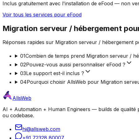
Inclus gratuitement avec l'installation de eFood — non v
Voir tous les services pour eFood
Migration serveur / hébergement pou
Réponses rapides sur Migration serveur / hébergement po
01
Combien de temps prend Migration serveur / h
02
Pouvez-vous aussi personnaliser eFood ?
03
Le support est-il inclus ?
04
Pourquoi choisir AllsWeb pour Migration serve
AllsWeb
AI + Automation + Human Engineers — builds de qualité pro
ou codebase.
hi@allsweb.com
+91 72328 80007