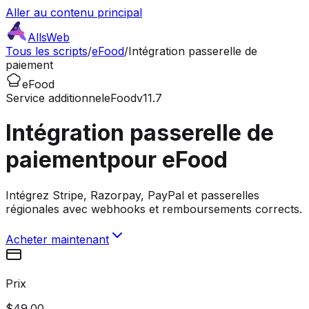
Aller au contenu principal
AllsWeb
Tous les scripts
/
eFood
/
Intégration passerelle de
paiement
eFood
Service additionnel
eFood
v11.7
Intégration passerelle de
paiement
pour eFood
Intégrez Stripe, Razorpay, PayPal et passerelles
régionales avec webhooks et remboursements corrects.
Acheter maintenant
Prix
$49.00