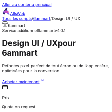
Aller au contenu principal
AllsWeb
Tous les scripts
/
6ammart
/
Design UI / UX
6ammart
Service additionnel
6ammart
v4.0.1
Design UI / UX
pour
6ammart
Refontes pixel-perfect de tout écran ou de l’app entière,
optimisées pour la conversion.
Acheter maintenant
Prix
Quote on request