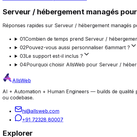
Serveur / hébergement managés pour
Réponses rapides sur Serveur / hébergement managés pou
01
Combien de temps prend Serveur / hébergeme
02
Pouvez-vous aussi personnaliser 6ammart ?
03
Le support est-il inclus ?
04
Pourquoi choisir AllsWeb pour Serveur / héb
AllsWeb
AI + Automation + Human Engineers — builds de qualité pro
ou codebase.
hi@allsweb.com
+91 72328 80007
Explorer