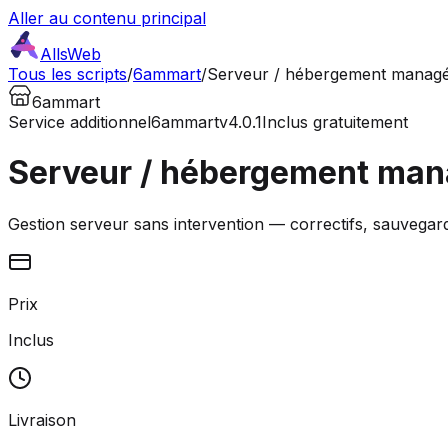
Aller au contenu principal
AllsWeb
Tous les scripts
/
6ammart
/
Serveur / hébergement manag
6ammart
Service additionnel
6ammart
v4.0.1
Inclus gratuitement
Serveur / hébergement ma
Gestion serveur sans intervention — correctifs, sauvegar
Prix
Inclus
Livraison