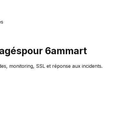
és
nagés
pour 6ammart
des, monitoring, SSL et réponse aux incidents.