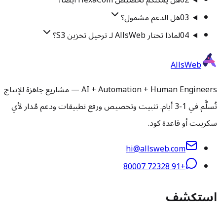
02
هل يمكنكم تخصيص HexaCom أيضًا؟
03
هل الدعم مشمول؟
04
لماذا تختار AllsWeb لـ ترحيل تخزين S3؟
AllsWeb
AI + Automation + Human Engineers — مشاريع جاهزة للإنتاج
تُسلَّم في 1-3 أيام. تثبيت وتخصيص ورفع تطبيقات ودعم مُدار لأي
سكريبت أو قاعدة كود.
hi@allsweb.com
+91 72328 80007
استكشف