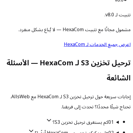
v8.0
تثبيت لـ v8.0.
مشمول مجانًا مع تثبيت HexaCom — لا يُباع بشكل منفرد.
اعرض جميع الخدمات لـ HexaCom
ترحيل تخزين S3 لـ HexaCom — الأسئلة
الشائعة
إجابات سريعة حول ترحيل تخزين S3 لـ HexaCom مع AllsWeb.
تحتاج شيئًا محددًا؟ تحدث إلى فريقنا.
01
كم يستغرق ترحيل تخزين S3؟