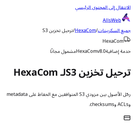
الانتقال إلى المحتوى الرئيسي
AllsWeb
جميع السكريبتات
/
HexaCom
/
ترحيل تخزين S3
HexaCom
خدمة إضافية
v8.0
HexaCom
مشمول مجانًا
ترحيل تخزين S3
لـ HexaCom
رحّل الأصول بين مزودي S3 المتوافقين مع الحفاظ على metadata
وACLs وchecksums.