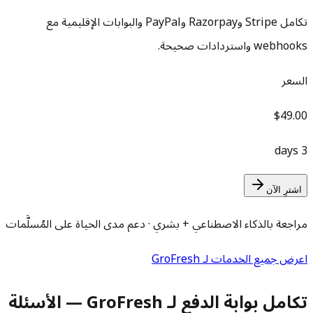
تكامل Stripe وRazorpay وPayPal والبوابات الإقليمية مع
webhooks واستردادات صحيحة.
السعر
$49.00
3 days
اشترِ الآن
مراجعة بالذكاء الاصطناعي + بشري · دعم مدى الحياة على المُسلَّمات
اعرض جميع الخدمات لـ GroFresh
تكامل بوابة الدفع لـ GroFresh — الأسئلة