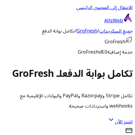
الانتقال إلى المحتوى الرئيسي
AllsWeb
جميع السكريبتات
/
GroFresh
/
تكامل بوابة الدفع
GroFresh
خدمة إضافية
v8.0
GroFresh
تكامل بوابة الدفع
لـ GroFresh
تكامل Stripe وRazorpay وPayPal والبوابات الإقليمية مع
webhooks واستردادات صحيحة.
اشترِ الآن