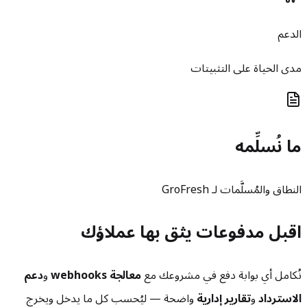
الدعم
مدى الحياة على التثبيتات
ما نُسلِّمه
النطاق والمُسلَّمات لـ GroFresh
اقبل مدفوعات يثق بها عملاؤك
نُكامل أي بوابة دفع في مشروعك مع
معالجة webhooks
و
دعم
الاسترداد
و
تقارير إدارية
واضحة — ليُحسب كل ما يدخل ويخرج