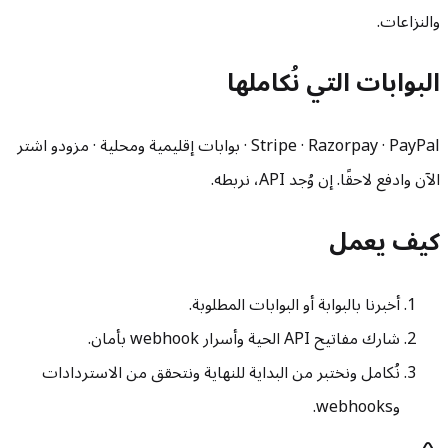
والنزاعات.
البوابات التي نُكاملها
Stripe · Razorpay · PayPal · بوابات إقليمية ومحلية · مزودو اشتر
الآن وادفع لاحقًا. إن وُجد API، نربطه.
كيف يعمل
أخبرنا بالبوابة أو البوابات المطلوبة.
شارك مفاتيح API الحية وأسرار webhook بأمان.
نُكامل ونختبر من البداية للنهاية ونتحقق من الاستردادات
وwebhooks.