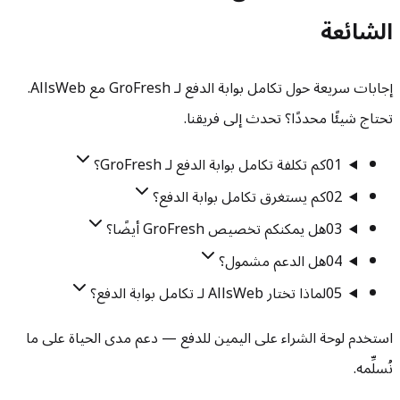
الشائعة
إجابات سريعة حول تكامل بوابة الدفع لـ GroFresh مع AllsWeb.
تحتاج شيئًا محددًا؟ تحدث إلى فريقنا.
01
كم تكلفة تكامل بوابة الدفع لـ GroFresh؟
02
كم يستغرق تكامل بوابة الدفع؟
03
هل يمكنكم تخصيص GroFresh أيضًا؟
04
هل الدعم مشمول؟
05
لماذا تختار AllsWeb لـ تكامل بوابة الدفع؟
استخدم لوحة الشراء على اليمين للدفع — دعم مدى الحياة على ما
نُسلِّمه.