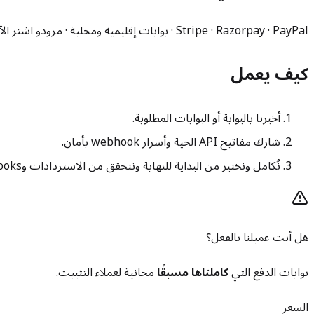
Stripe · Razorpay · PayPal · بوابات إقليمية ومحلية · مزودو اشتر الآن وادفع لاحقًا. إن وُجد API، نربطه.
كيف يعمل
أخبرنا بالبوابة أو البوابات المطلوبة.
شارك مفاتيح API الحية وأسرار webhook بأمان.
نُكامل ونختبر من البداية للنهاية ونتحقق من الاستردادات وwebhooks.
هل أنت عميلنا بالفعل؟
بوابات الدفع التي
كاملناها مسبقًا
مجانية لعملاء التثبيت.
السعر