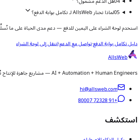
04
هل الدعم مشمول؟
05
لماذا تختار AllsWeb لـ تكامل بوابة الدفع؟
استخدم لوحة الشراء على اليمين للدفع — دعم مدى الحياة على ما نُسلِّم
دليل تكامل بوابة الدفع
·
تواصل مع الدعم
·
انتقل إلى لوحة الشراء
AllsWeb
AI + Automation + Human Engineers — مشاريع جاهزة للإنتاج تُسلَّم في 1-3 أيام. تثبيت وتخصيص ورفع تطبيقات ودعم مُدار لأي سكريبت أو قاعدة كود.
hi@allsweb.com
+91 72328 80007
استكشف
وكيل الذكاء الاصطناعي