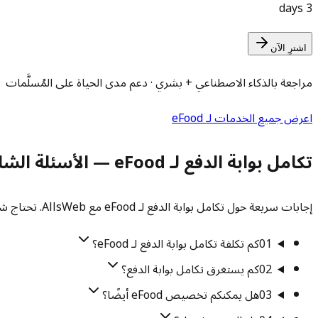
3 days
اشترِ الآن
مراجعة بالذكاء الاصطناعي + بشري · دعم مدى الحياة على المُسلَّمات
اعرض جميع الخدمات لـ eFood
تكامل بوابة الدفع لـ eFood — الأسئلة الشائعة
إجابات سريعة حول تكامل بوابة الدفع لـ eFood مع AllsWeb. تحتاج شيئًا محددًا؟ تحدث إلى فريقنا.
01
كم تكلفة تكامل بوابة الدفع لـ eFood؟
02
كم يستغرق تكامل بوابة الدفع؟
03
هل يمكنكم تخصيص eFood أيضًا؟