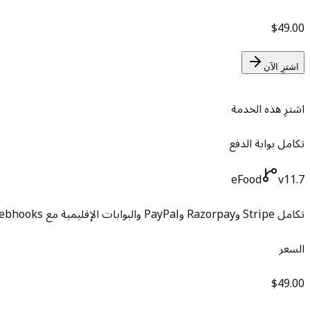
$49.00
اشترِ الآن
اشترِ هذه الخدمة
تكامل بوابة الدفع
eFood
v11.7
تكامل Stripe وRazorpay وPayPal والبوابات الإقليمية مع webhooks واستردادات صحيحة.
السعر
$49.00