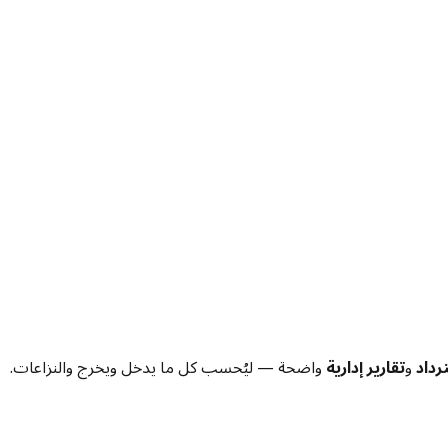
رداد
و
تقارير إدارية
واضحة — ليُحسب كل ما يدخل ويخرج والنزاعات.