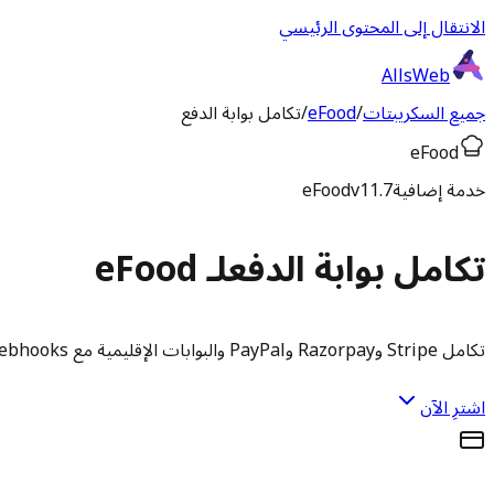
الانتقال إلى المحتوى الرئيسي
AllsWeb
جميع السكريبتات
/
eFood
/
تكامل بوابة الدفع
eFood
خدمة إضافية
v11.7
eFood
تكامل بوابة الدفع
لـ eFood
تكامل Stripe وRazorpay وPayPal والبوابات الإقليمية مع webhooks واستردادات صحيحة.
اشترِ الآن