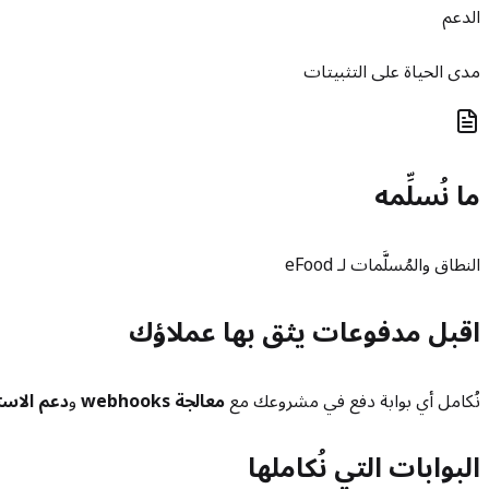
الدعم
مدى الحياة على التثبيتات
ما نُسلِّمه
النطاق والمُسلَّمات لـ eFood
اقبل مدفوعات يثق بها عملاؤك
نُكامل أي بوابة دفع في مشروعك مع
معالجة webhooks
و
دعم الاست
البوابات التي نُكاملها