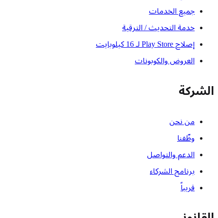
جميع الخدمات
خدمة التحديث / الترقية
إصلاح Play Store لـ 16 كيلوبايت
العروض والكوبونات
الشركة
من نحن
وظّفنا
الدعم والتواصل
برنامج الشركاء
قريباً
القانوني