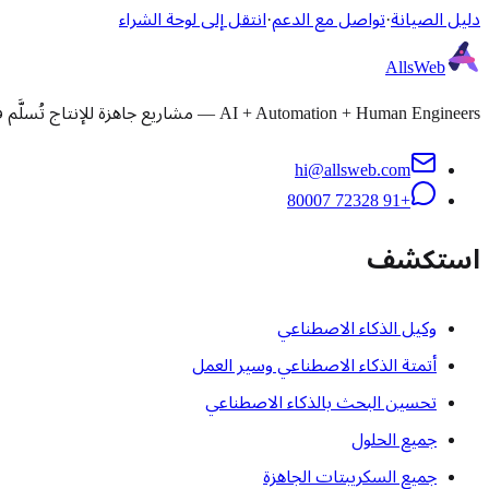
دليل الصيانة
·
تواصل مع الدعم
·
انتقل إلى لوحة الشراء
AllsWeb
AI + Automation + Human Engineers — مشاريع جاهزة للإنتاج تُسلَّم في 1-3 أيام. تثبيت وتخصيص ورفع تطبيقات ودعم مُدار لأي سكريبت أو قاعدة كود.
hi@allsweb.com
+91 72328 80007
استكشف
وكيل الذكاء الاصطناعي
أتمتة الذكاء الاصطناعي وسير العمل
تحسين البحث بالذكاء الاصطناعي
جميع الحلول
جميع السكريبتات الجاهزة