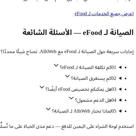
اعرض جميع الخدمات لـ eFood
الصيانة لـ eFood — الأسئلة الشائعة
إجابات سريعة حول الصيانة لـ eFood مع AllsWeb. تحتاج شيئًا محددًا؟ تحدث إلى فريقنا.
01
كم تكلفة الصيانة لـ eFood؟
02
كم يستغرق الصيانة؟
03
هل يمكنكم تخصيص eFood أيضًا؟
04
هل الدعم مشمول؟
05
لماذا تختار AllsWeb لـ الصيانة؟
استخدم لوحة الشراء على اليمين للدفع — دعم مدى الحياة على ما نُسلِّم