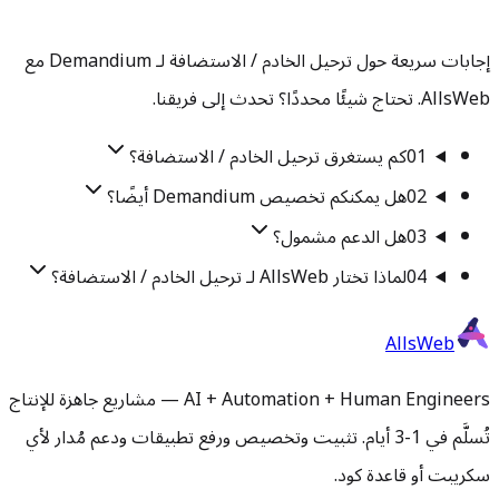
إجابات سريعة حول ترحيل الخادم / الاستضافة لـ Demandium مع
AllsWeb. تحتاج شيئًا محددًا؟ تحدث إلى فريقنا.
01
كم يستغرق ترحيل الخادم / الاستضافة؟
02
هل يمكنكم تخصيص Demandium أيضًا؟
03
هل الدعم مشمول؟
04
لماذا تختار AllsWeb لـ ترحيل الخادم / الاستضافة؟
AllsWeb
AI + Automation + Human Engineers — مشاريع جاهزة للإنتاج
تُسلَّم في 1-3 أيام. تثبيت وتخصيص ورفع تطبيقات ودعم مُدار لأي
سكريبت أو قاعدة كود.