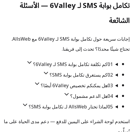
تكامل بوابة SMS لـ 6Valley — الأسئلة
الشائعة
إجابات سريعة حول تكامل بوابة SMS لـ 6Valley مع AllsWeb.
تحتاج شيئًا محددًا؟ تحدث إلى فريقنا.
01
كم تكلفة تكامل بوابة SMS لـ 6Valley؟
02
كم يستغرق تكامل بوابة SMS؟
03
هل يمكنكم تخصيص 6Valley أيضًا؟
04
هل الدعم مشمول؟
05
لماذا تختار AllsWeb لـ تكامل بوابة SMS؟
استخدم لوحة الشراء على اليمين للدفع — دعم مدى الحياة على ما
نُسلِّمه.