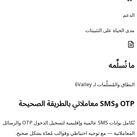
الدعم
مدى الحياة على التثبيتات
ما نُسلِّمه
النطاق والمُسلَّمات لـ 6Valley
OTP وSMS معاملاتي بالطريقة الصحيحة
نُكامل بوابات SMS عالمية وإقليمية لتسجيل الدخول OTP والرسائل
المعاملاتية — مع توجيه احتياطي وقوالب مُعدّة بشكل صحيح.