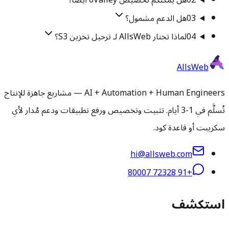
02
هل يمكنكم تخصيص 6Valley أيضًا؟
03
هل الدعم مشمول؟
04
لماذا تختار AllsWeb لـ ترحيل تخزين S3؟
AllsWeb
AI + Automation + Human Engineers — مشاريع جاهزة للإنتاج
تُسلَّم في 1-3 أيام. تثبيت وتخصيص ورفع تطبيقات ودعم مُدار لأي
سكريبت أو قاعدة كود.
hi@allsweb.com
+91 72328 80007
استكشف