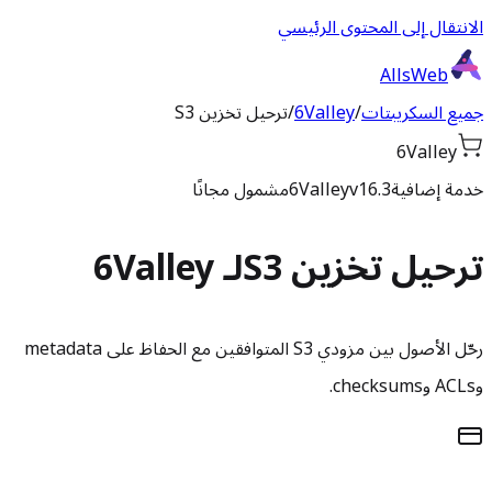
الانتقال إلى المحتوى الرئيسي
AllsWeb
جميع السكريبتات
/
6Valley
/
ترحيل تخزين S3
6Valley
خدمة إضافية
v16.3
6Valley
مشمول مجانًا
ترحيل تخزين S3
لـ 6Valley
رحّل الأصول بين مزودي S3 المتوافقين مع الحفاظ على metadata
وACLs وchecksums.