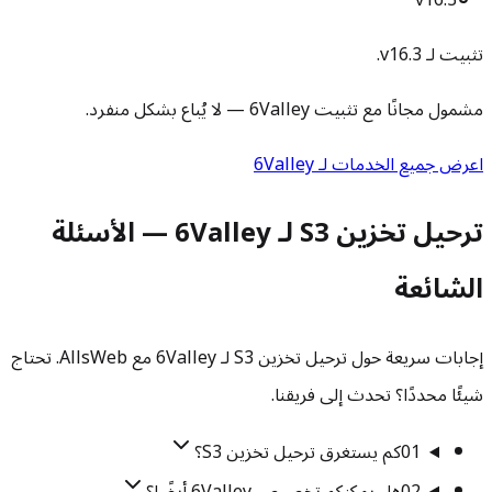
v16.3
تثبيت لـ v16.3.
مشمول مجانًا مع تثبيت 6Valley — لا يُباع بشكل منفرد.
اعرض جميع الخدمات لـ 6Valley
ترحيل تخزين S3 لـ 6Valley — الأسئلة
الشائعة
إجابات سريعة حول ترحيل تخزين S3 لـ 6Valley مع AllsWeb. تحتاج
شيئًا محددًا؟ تحدث إلى فريقنا.
01
كم يستغرق ترحيل تخزين S3؟