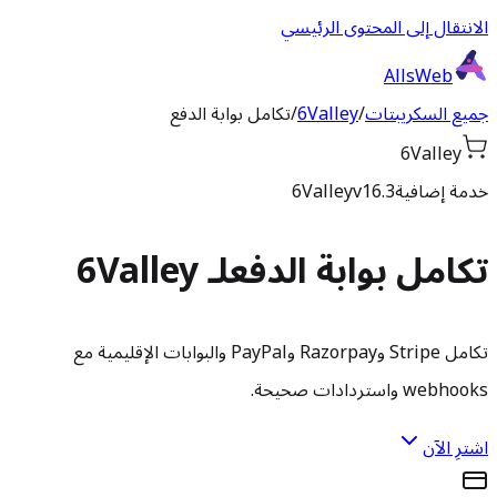
الانتقال إلى المحتوى الرئيسي
AllsWeb
جميع السكريبتات
/
6Valley
/
تكامل بوابة الدفع
6Valley
خدمة إضافية
v16.3
6Valley
تكامل بوابة الدفع
لـ 6Valley
تكامل Stripe وRazorpay وPayPal والبوابات الإقليمية مع
webhooks واستردادات صحيحة.
اشترِ الآن