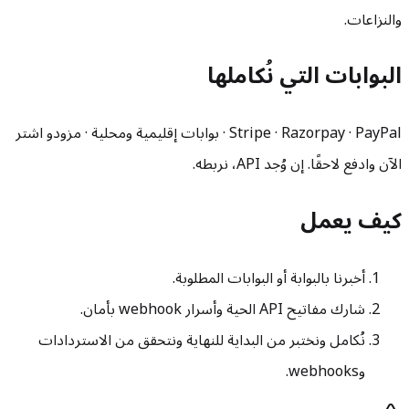
والنزاعات.
البوابات التي نُكاملها
Stripe · Razorpay · PayPal · بوابات إقليمية ومحلية · مزودو اشتر
الآن وادفع لاحقًا. إن وُجد API، نربطه.
كيف يعمل
أخبرنا بالبوابة أو البوابات المطلوبة.
شارك مفاتيح API الحية وأسرار webhook بأمان.
نُكامل ونختبر من البداية للنهاية ونتحقق من الاستردادات
وwebhooks.