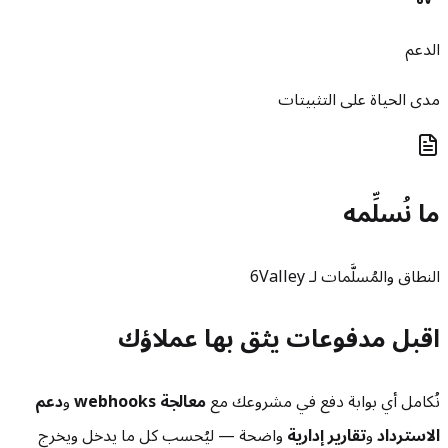
الدعم
مدى الحياة على التثبيتات
ما نُسلِّمه
النطاق والمُسلَّمات لـ 6Valley
اقبل مدفوعات يثق بها عملاؤك
نُكامل أي بوابة دفع في مشروعك مع
معالجة webhooks
و
دعم
الاسترداد
و
تقارير إدارية
واضحة — ليُحسب كل ما يدخل ويخرج