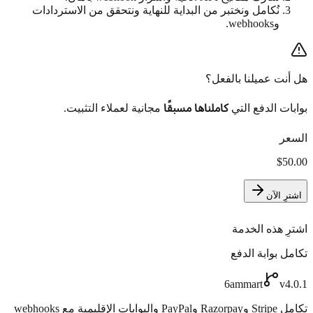
نُكامل ونختبر من البداية للنهاية ونتحقق من الاستردادات
وwebhooks.
هل أنت عميلنا بالفعل؟
بوابات الدفع التي
كاملناها مسبقًا
مجانية لعملاء التثبيت.
السعر
$50.00
اشترِ الآن
اشترِ هذه الخدمة
تكامل بوابة الدفع
6ammart
v4.0.1
تكامل Stripe وRazorpay وPayPal والبوابات الإقليمية مع webhooks