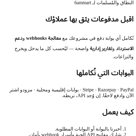
النطاق والمُسلَّمات لـ 6ammart
اقبل مدفوعات يثق بها عملاؤك
نُكامل أي بوابة دفع في مشروعك مع
معالجة webhooks
و
دعم
الاسترداد
و
تقارير إدارية
واضحة — ليُحسب كل ما يدخل ويخرج
والنزاعات.
البوابات التي نُكاملها
Stripe · Razorpay · PayPal · بوابات إقليمية ومحلية · مزودو اشتر
الآن وادفع لاحقًا. إن وُجد API، نربطه.
كيف يعمل
أخبرنا بالبوابة أو البوابات المطلوبة.
شارك مفاتيح API الحية وأسرار webhook بأمان.