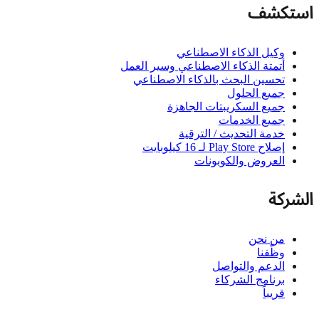
استكشف
وكيل الذكاء الاصطناعي
أتمتة الذكاء الاصطناعي وسير العمل
تحسين البحث بالذكاء الاصطناعي
جميع الحلول
جميع السكريبتات الجاهزة
جميع الخدمات
خدمة التحديث / الترقية
إصلاح Play Store لـ 16 كيلوبايت
العروض والكوبونات
الشركة
من نحن
وظّفنا
الدعم والتواصل
برنامج الشركاء
قريباً