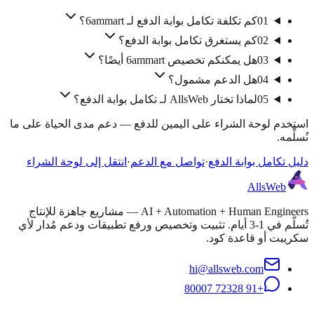
01
كم تكلفة تكامل بوابة الدفع لـ 6ammart؟
02
كم يستغرق تكامل بوابة الدفع؟
03
هل يمكنكم تخصيص 6ammart أيضًا؟
04
هل الدعم مشمول؟
05
لماذا تختار AllsWeb لـ تكامل بوابة الدفع؟
استخدم لوحة الشراء على اليمين للدفع — دعم مدى الحياة على ما
نُسلِّمه.
دليل تكامل بوابة الدفع
·
تواصل مع الدعم
·
انتقل إلى لوحة الشراء
AllsWeb
AI + Automation + Human Engineers — مشاريع جاهزة للإنتاج
تُسلَّم في 1-3 أيام. تثبيت وتخصيص ورفع تطبيقات ودعم مُدار لأي
سكريبت أو قاعدة كود.
hi@allsweb.com
+91 72328 80007