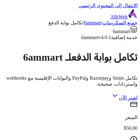
الانتقال إلى المحتوى الرئيسي
AllsWeb
جميع السكريبتات
/
6ammart
/
تكامل بوابة الدفع
6ammart
خدمة إضافية
v4.0.1
6ammart
تكامل بوابة الدفع
لـ 6ammart
تكامل Stripe وRazorpay وPayPal والبوابات الإقليمية مع webhooks
واستردادات صحيحة.
اشترِ الآن
السعر
$50.00